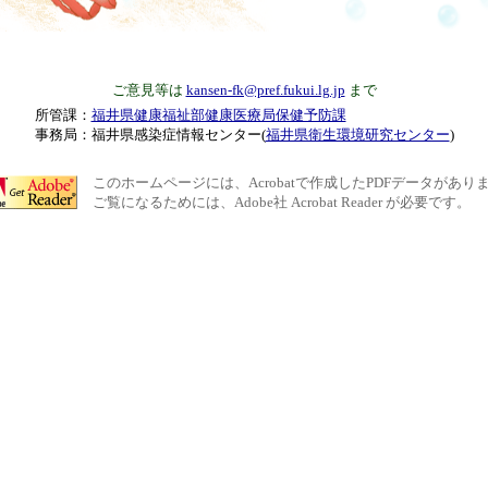
ご意見等は
kansen-fk@pref.fukui.lg.jp
まで
所管課：
福井県健康福祉部健康医療局保健予防課
事務局：福井県感染症情報センター(
福井県衛生環境研究センター
)
このホームページには、Acrobatで作成したPDFデータがあり
ご覧になるためには、Adobe社 Acrobat Reader が必要です。