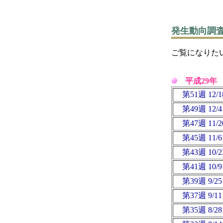
発生動向調査
ご覧になりた
平成29年
第51週 12/1
第49週 12
第47週 11/2
第45週 11
第43週 10/2
第41週 10
第39週 9/25
第37週 9/11
第35週 8/