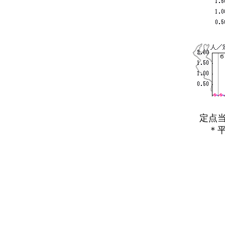
定点当た
＊平年と