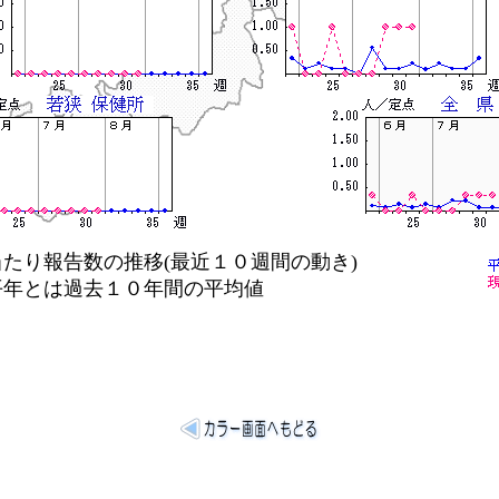
り報告数の推移(最近１０週間の動き)
は過去１０年間の平均値