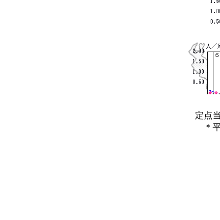
定点当た
＊平年と