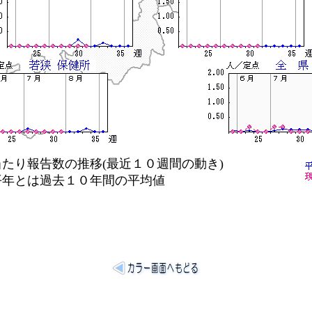
り報告数の推移(最近１０週間の動き)
は過去１０年間の平均値