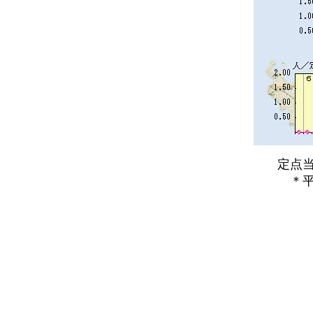
定点当た
＊平年と