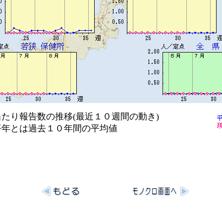
り報告数の推移(最近１０週間の動き)
は過去１０年間の平均値