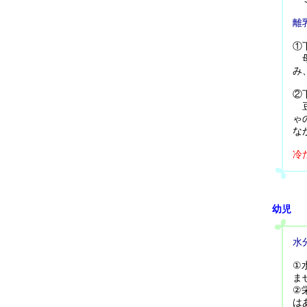
離
①
母
み
②
豆
ゃ
な
冷
幼児
水
①
ま
②
は