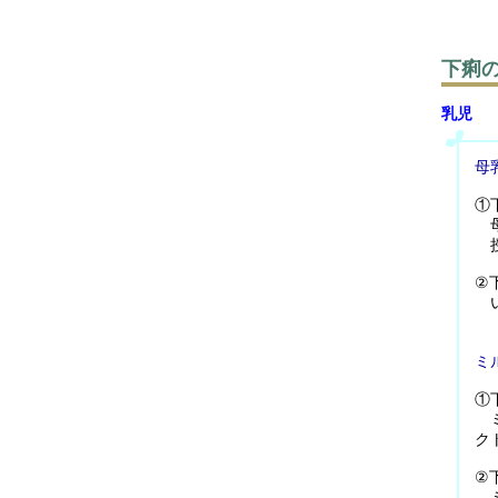
下痢
乳児
母
①
母
授
②
い
ミ
①
ミ
ク
②
ミ