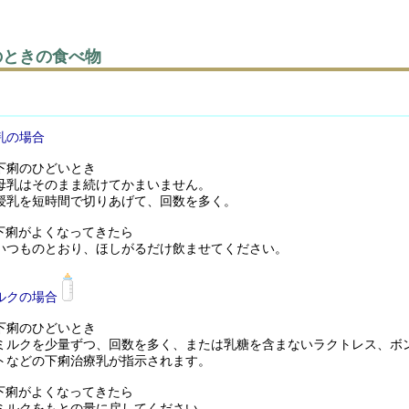
のときの食べ物
乳の場合
下痢のひどいとき
乳はそのまま続けてかまいません。
乳を短時間で切りあげて、回数を多く。
下痢がよくなってきたら
つものとおり、ほしがるだけ飲ませてください。
ルクの場合
下痢のひどいとき
ルクを少量ずつ、回数を多く、または乳糖を含まないラクトレス、ボ
トなどの下痢治療乳が指示されます。
下痢がよくなってきたら
ルクをもとの量に戻してください。