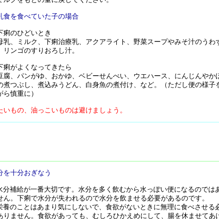
乳食を食べていた子の場合
下痢のひどいとき
乳、ミルク、下痢治療乳、アクアライト、野菜スープやみそ汁のうわ
、リンゴのすりおろし汁。
下痢がよくなってきたら
腐、パンがゆ、おかゆ、ベビーせんべい、ウエハース、にんじんやか
の煮つぶし、煮込みうどん、白身魚の煮付け、など。（ただし便の様子
がら慎重に）
たいもの、油っこいものは避けましょう。
分を十分おぎなう
水分補給が一番大切です。水分を多く飲むから水っぽい便になるのでは
せん。下痢で水分が失われるので水分を飲ませる必要があるのです。
栄養のことはあまり気にしないで、食欲がないときに無理に食べさせる
ありません。食欲があっても、むしろひかえめにして、腸を休ませてあ