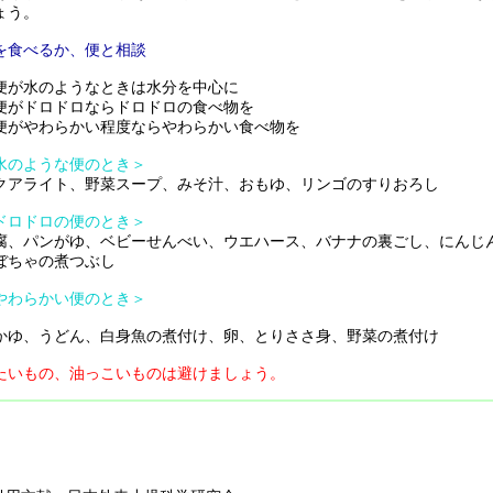
ょう。
を食べるか、便と相談
便が水のようなときは水分を中心に
便がドロドロならドロドロの食べ物を
便がやわらかい程度ならやわらかい食べ物を
水のような便のとき＞
クアライト、野菜スープ、みそ汁、おもゆ、リンゴのすりおろし
ドロドロの便のとき＞
腐、パンがゆ、ベビーせんべい、ウエハース、バナナの裏ごし、にんじ
ぼちゃの煮つぶし
やわらかい便のとき＞
かゆ、うどん、白身魚の煮付け、卵、とりささ身、野菜の煮付け
たいもの、油っこいものは避けましょう。