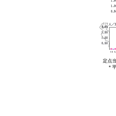
定点当た
＊平年と