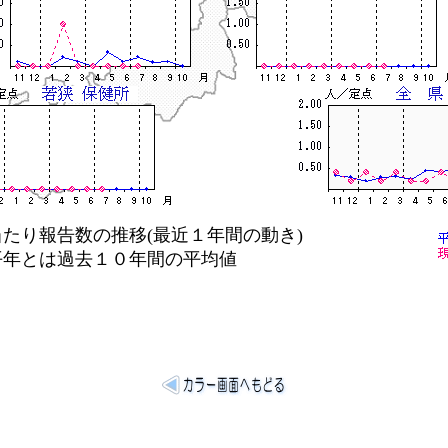
り報告数の推移(最近１年間の動き)
は過去１０年間の平均値