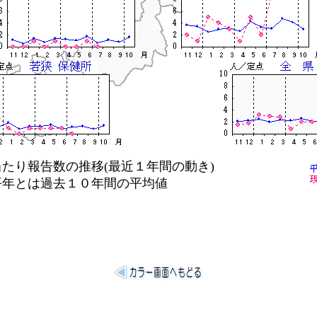
り報告数の推移(最近１年間の動き)
は過去１０年間の平均値