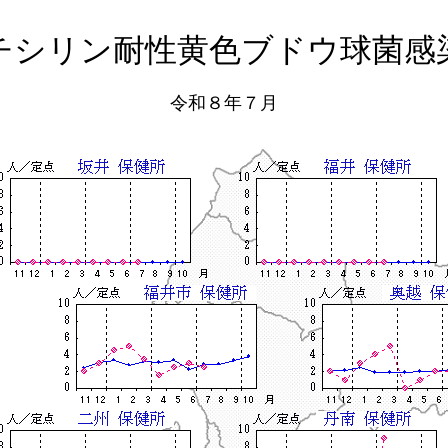
チシリン耐性黄色ブドウ球菌感
令和８年７月