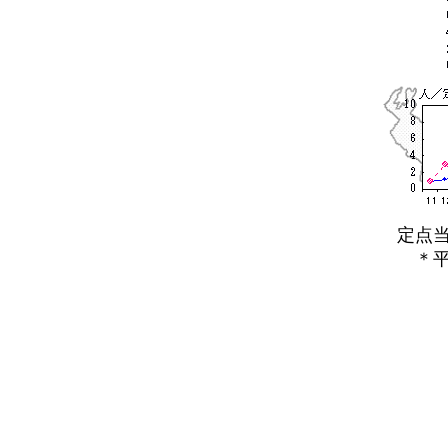
定点当た
＊平年と