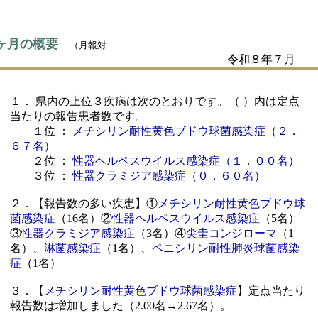
ヶ月の概要
（月報対
令和８年７月
１． 県内の上位３疾病は次のとおりです。（ ）内は定点
当たりの報告患者数です。
１位 ：
メチシリン耐性黄色ブドウ球菌感染症（２．
６７名）
２位 ：
性器ヘルペスウイルス感染症（１．００名）
３位 ：
性器クラミジア感染症（０．６０名）
２．【報告数の多い疾患】①
メチシリン耐性黄色ブドウ球
菌感染症
（16名）②
性器ヘルペスウイルス感染症
（5名）
③
性器クラミジア感染症
（3名）④
尖圭コンジローマ
（1
名）、
淋菌感染症
（1名）、
ペニシリン耐性肺炎球菌感染
症
（1名）
３．【
メチシリン耐性黄色ブドウ球菌感染症
】定点当たり
報告数は増加しました（2.00名→2.67名）。