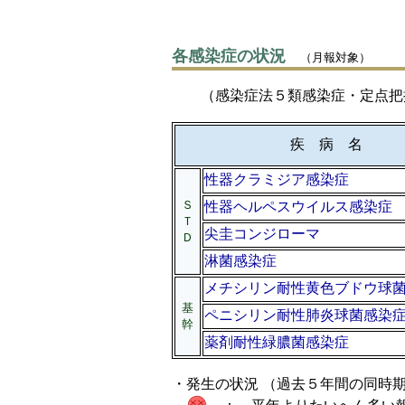
各感染症の状況
（月報対象）
（感染症法５類感染症・定点把握
疾 病 名
性器クラミジア感染症
Ｓ
性器ヘルペスウイルス感染症
Ｔ
尖圭コンジローマ
Ｄ
淋菌感染症
メチシリン耐性黄色ブドウ球
基
ペニシリン耐性肺炎球菌感染
幹
薬剤耐性緑膿菌感染症
・発生の状況 （過去５年間の同時