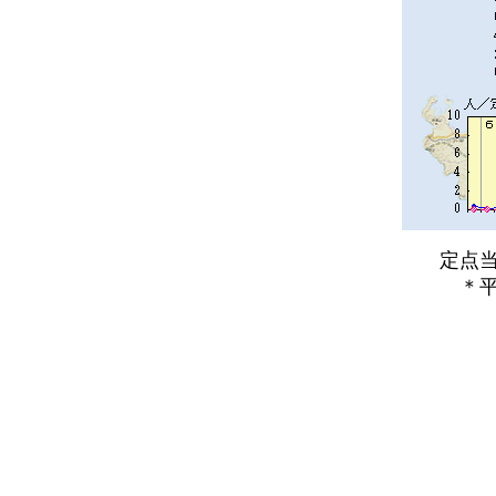
定点当た
＊平年と