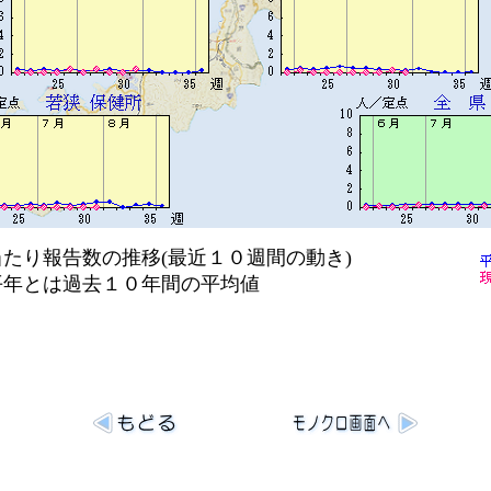
り報告数の推移(最近１０週間の動き)
は過去１０年間の平均値