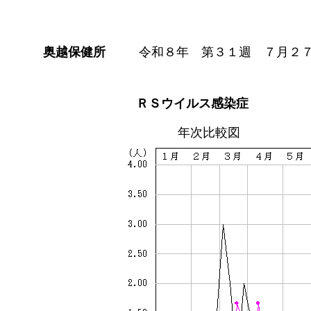
奥越保健所
令和８年 第３１週 ７月２
ＲＳウイルス感染症
年次比較図