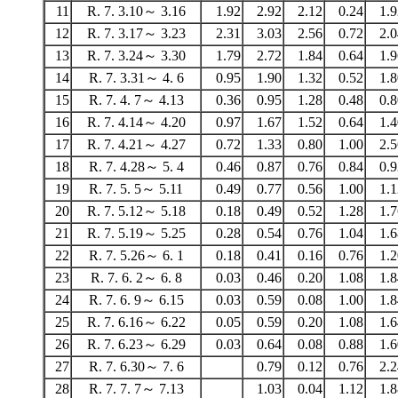
11
R. 7. 3.10～ 3.16
1.92
2.92
2.12
0.24
1.9
12
R. 7. 3.17～ 3.23
2.31
3.03
2.56
0.72
2.0
13
R. 7. 3.24～ 3.30
1.79
2.72
1.84
0.64
1.9
14
R. 7. 3.31～ 4. 6
0.95
1.90
1.32
0.52
1.8
15
R. 7. 4. 7～ 4.13
0.36
0.95
1.28
0.48
0.8
16
R. 7. 4.14～ 4.20
0.97
1.67
1.52
0.64
1.4
17
R. 7. 4.21～ 4.27
0.72
1.33
0.80
1.00
2.5
18
R. 7. 4.28～ 5. 4
0.46
0.87
0.76
0.84
0.9
19
R. 7. 5. 5～ 5.11
0.49
0.77
0.56
1.00
1.1
20
R. 7. 5.12～ 5.18
0.18
0.49
0.52
1.28
1.7
21
R. 7. 5.19～ 5.25
0.28
0.54
0.76
1.04
1.6
22
R. 7. 5.26～ 6. 1
0.18
0.41
0.16
0.76
1.2
23
R. 7. 6. 2～ 6. 8
0.03
0.46
0.20
1.08
1.8
24
R. 7. 6. 9～ 6.15
0.03
0.59
0.08
1.00
1.8
25
R. 7. 6.16～ 6.22
0.05
0.59
0.20
1.08
1.6
26
R. 7. 6.23～ 6.29
0.03
0.64
0.08
0.88
1.6
27
R. 7. 6.30～ 7. 6
0.79
0.12
0.76
2.2
28
R. 7. 7. 7～ 7.13
1.03
0.04
1.12
1.8