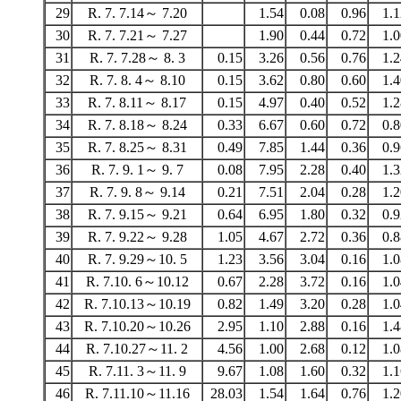
29
R. 7. 7.14～ 7.20
1.54
0.08
0.96
1.1
30
R. 7. 7.21～ 7.27
1.90
0.44
0.72
1.0
31
R. 7. 7.28～ 8. 3
0.15
3.26
0.56
0.76
1.2
32
R. 7. 8. 4～ 8.10
0.15
3.62
0.80
0.60
1.4
33
R. 7. 8.11～ 8.17
0.15
4.97
0.40
0.52
1.2
34
R. 7. 8.18～ 8.24
0.33
6.67
0.60
0.72
0.8
35
R. 7. 8.25～ 8.31
0.49
7.85
1.44
0.36
0.9
36
R. 7. 9. 1～ 9. 7
0.08
7.95
2.28
0.40
1.3
37
R. 7. 9. 8～ 9.14
0.21
7.51
2.04
0.28
1.2
38
R. 7. 9.15～ 9.21
0.64
6.95
1.80
0.32
0.9
39
R. 7. 9.22～ 9.28
1.05
4.67
2.72
0.36
0.8
40
R. 7. 9.29～10. 5
1.23
3.56
3.04
0.16
1.0
41
R. 7.10. 6～10.12
0.67
2.28
3.72
0.16
1.0
42
R. 7.10.13～10.19
0.82
1.49
3.20
0.28
1.0
43
R. 7.10.20～10.26
2.95
1.10
2.88
0.16
1.4
44
R. 7.10.27～11. 2
4.56
1.00
2.68
0.12
1.0
45
R. 7.11. 3～11. 9
9.67
1.08
1.60
0.32
1.1
46
R. 7.11.10～11.16
28.03
1.54
1.64
0.76
1.2