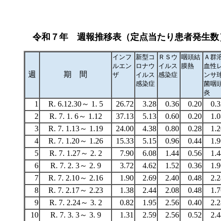
令和７年 週報推移表（定点当たり患者発生数
インフ
新型コ
ＲＳウ
咽頭結
Ａ群
ルエン
ロナウ
イルス
膜熱
血性
週
期 間
ザ
イルス
感染症
ンサ
感染症
菌咽
炎
1
R. 6.12.30～ 1. 5
26.72
3.28
0.36
0.20
0.3
2
R. 7. 1. 6～ 1.12
37.13
5.13
0.60
0.20
1.0
3
R. 7. 1.13～ 1.19
24.00
4.38
0.80
0.28
1.2
4
R. 7. 1.20～ 1.26
15.33
5.15
0.96
0.44
1.9
5
R. 7. 1.27～ 2. 2
7.90
6.08
1.44
0.56
1.4
6
R. 7. 2. 3～ 2. 9
3.72
4.62
1.52
0.36
1.9
7
R. 7. 2.10～ 2.16
1.90
2.69
2.40
0.48
2.2
8
R. 7. 2.17～ 2.23
1.38
2.44
2.08
0.48
1.7
9
R. 7. 2.24～ 3. 2
0.82
1.95
2.56
0.40
2.2
10
R. 7. 3. 3～ 3. 9
1.31
2.59
2.56
0.52
2.4