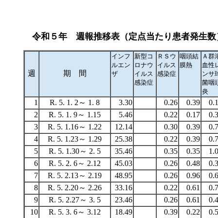
令和５年 週報推移表（定点当たり患者発生数
インフ
新型コ
ＲＳウ
咽頭結
Ａ群
ルエン
ロナウ
イルス
膜熱
血性
週
期 間
ザ
イルス
感染症
ンサ
感染症
菌咽
炎
1
R. 5. 1. 2～ 1. 8
3.30
0.26
0.39
0.
2
R. 5. 1. 9～ 1.15
5.46
0.22
0.17
0.
3
R. 5. 1.16～ 1.22
12.14
0.30
0.39
0.
4
R. 5. 1.23～ 1.29
25.38
0.22
0.39
0.
5
R. 5. 1.30～ 2. 5
35.46
0.35
0.35
1.
6
R. 5. 2. 6～ 2.12
45.03
0.26
0.48
0.
7
R. 5. 2.13～ 2.19
48.95
0.26
0.96
0.
8
R. 5. 2.20～ 2.26
33.16
0.22
0.61
0.
9
R. 5. 2.27～ 3. 5
23.46
0.26
0.61
0.
10
R. 5. 3. 6～ 3.12
18.49
0.39
0.22
0.