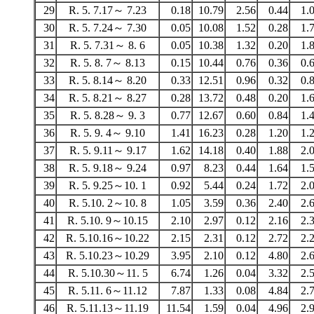
29
R. 5. 7.17～ 7.23
0.18
10.79
2.56
0.44
1.
30
R. 5. 7.24～ 7.30
0.05
10.08
1.52
0.28
1.
31
R. 5. 7.31～ 8. 6
0.05
10.38
1.32
0.20
1.
32
R. 5. 8. 7～ 8.13
0.15
10.44
0.76
0.36
0.
33
R. 5. 8.14～ 8.20
0.33
12.51
0.96
0.32
0.
34
R. 5. 8.21～ 8.27
0.28
13.72
0.48
0.20
1.
35
R. 5. 8.28～ 9. 3
0.77
12.67
0.60
0.84
1.
36
R. 5. 9. 4～ 9.10
1.41
16.23
0.28
1.20
1.
37
R. 5. 9.11～ 9.17
1.62
14.18
0.40
1.88
2.
38
R. 5. 9.18～ 9.24
0.97
8.23
0.44
1.64
1.
39
R. 5. 9.25～10. 1
0.92
5.44
0.24
1.72
2.
40
R. 5.10. 2～10. 8
1.05
3.59
0.36
2.40
2.
41
R. 5.10. 9～10.15
2.10
2.97
0.12
2.16
2.
42
R. 5.10.16～10.22
2.15
2.31
0.12
2.72
2.
43
R. 5.10.23～10.29
3.95
2.10
0.12
4.80
2.
44
R. 5.10.30～11. 5
6.74
1.26
0.04
3.32
2.
45
R. 5.11. 6～11.12
7.87
1.33
0.08
4.84
2.
46
R. 5.11.13～11.19
11.54
1.59
0.04
4.96
2.