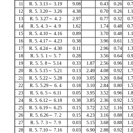
11
R. 5. 3.13～ 3.19
9.08
0.43
0.26
0.
12
R. 5. 3.20～ 3.26
4.38
0.70
0.26
1.
13
R. 5. 3.27～ 4. 2
2.97
0.77
0.32
0.
14
R. 5. 4. 3～ 4. 9
1.62
1.74
0.48
0.
15
R. 5. 4.10～ 4.16
0.89
3.70
0.48
1.
16
R. 5. 4.17～ 4.23
0.38
3.96
0.61
1.
17
R. 5. 4.24～ 4.30
0.11
2.96
0.74
1.
18
R. 5. 5. 1～ 5. 7
0.28
3.56
0.64
0.
19
R. 5. 5. 8～ 5.14
0.33
1.87
2.56
0.96
1.
20
R. 5. 5.15～ 5.21
0.13
2.49
4.08
0.92
1.
21
R. 5. 5.22～ 5.28
0.10
3.05
3.20
0.84
1.
22
R. 5. 5.29～ 6. 4
0.18
3.10
2.84
0.80
1.
23
R. 5. 6. 5～ 6.11
0.05
3.95
3.52
0.96
1.
24
R. 5. 6.12～ 6.18
0.38
3.85
2.36
0.92
1.
25
R. 5. 6.19～ 6.25
0.15
3.72
2.52
1.16
1.
26
R. 5. 6.26～ 7. 2
0.15
4.23
3.16
0.88
1.
27
R. 5. 7. 3～ 7. 9
0.03
5.15
3.68
0.88
1.
28
R. 5. 7.10～ 7.16
0.03
6.90
2.88
0.92
1.