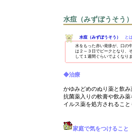
水痘（みずぼうそう
水痘（みずぼうそう）
と
水をもった赤い発疹が、口の
は２～３日でピークとなり、
して１週間ぐらいでよくなり
◆治療
かゆみどめのぬり薬と飲み
抗菌薬入りの軟膏や飲み薬
イルス薬を処方されること
家庭で気をつけること