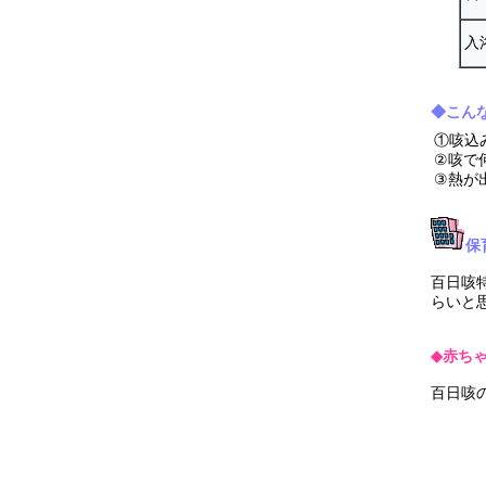
入
◆こん
①咳込
②咳で
③熱が
保
百日咳
らいと
◆赤ち
百日咳