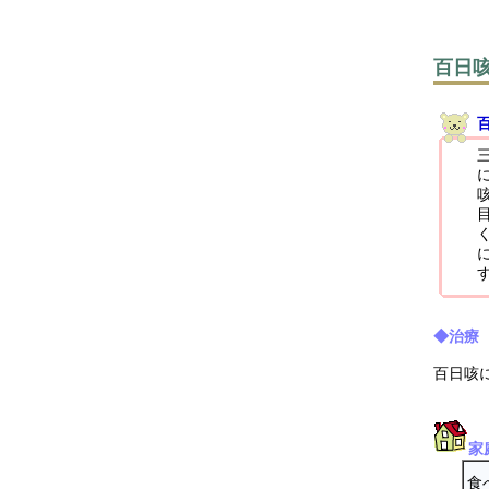
百日
◆治療
百日咳
家
食