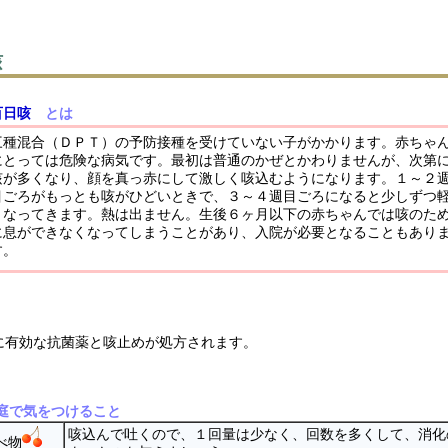
咳
百日咳
とは
三種混合（ＤＰＴ）の予防接種を受けていない子がかかります。赤ちゃ
にとっては危険な病気です。最初は普通のかぜとかわりませんが、次第
咳が多くなり、顔を真っ赤にして激しく咳込むようになります。１～２
目ごろがもっとも咳がひどいときで、３～４週目ごろになると少しずつ
くなってきます。熱は出ません。生後６ヶ月以下の赤ちゃんでは咳のた
に息ができなくなってしまうことがあり、入院が必要となることもあり
す。
に有効な抗菌薬と咳止めが処方されます。
庭で気をつけること
咳込んで吐くので、１回量は少なく、回数を多くして、消化
べ物