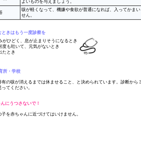
よいものを与えましょう。
咳が軽くなって、機嫌や食欲が普通になれば、入ってかまい
浴
せん。
なときはもう一度診察を
みがひどく、息が止まりそうになるとき
何度も吐いて、元気がないとき
出たとき
育所・学校
特有の咳が消えるまでは休ませること、と決められています。診断から
思ってください。
ゃんにうつさないで！
の子を赤ちゃんに近づけてはいけません。