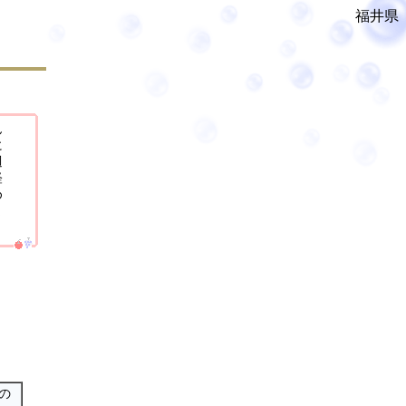
福井県
ん
に
週
軽
め
ま
の