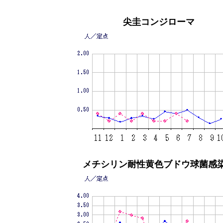
尖圭コンジローマ
メチシリン耐性黄色ブドウ球菌感