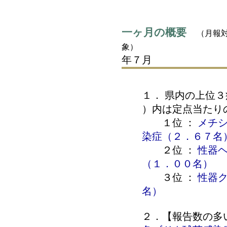
一ヶ月の概要
（月報
令
象）
年７月
１． 県内の上位
）内は定点当たり
１位 ：
メチ
染症（２．６７名
２位 ：
性器
（１．００名）
３位 ：
性器
名）
２．【報告数の多