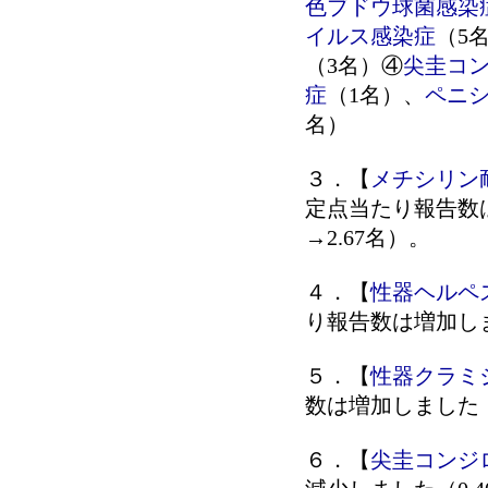
色ブドウ球菌感染
イルス感染症
（5
（3名）④
尖圭コ
症
（1名）、
ペニ
名）
３．【
メチシリン
定点当たり報告数は
→2.67名）。
４．【
性器ヘルペ
り報告数は増加しまし
５．【
性器クラミ
数は増加しました（0
６．【
尖圭コンジ