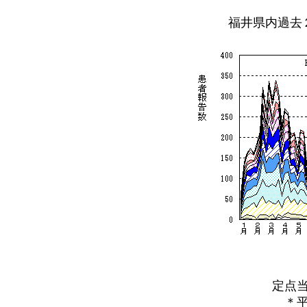
福井県内過去
定点当た
＊平年と