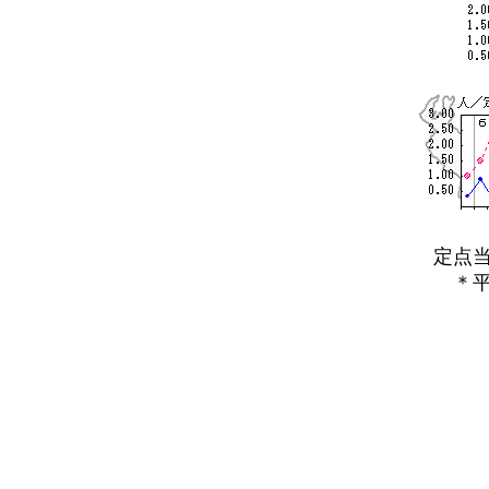
定点当た
＊平年と