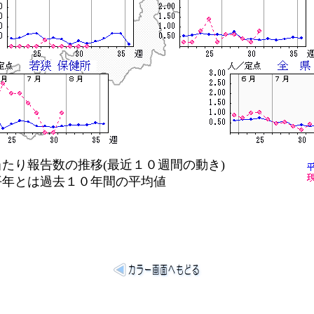
り報告数の推移(最近１０週間の動き)
は過去１０年間の平均値