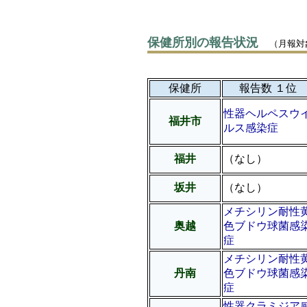
保健所別の報告状況
（月報対
保健所
報告数 １位
性器ヘルペスウ
福井市
ルス感染症
福井
（なし）
坂井
（なし）
メチシリン耐性
奥越
色ブドウ球菌感
症
メチシリン耐性
丹南
色ブドウ球菌感
症
性器クラミジア