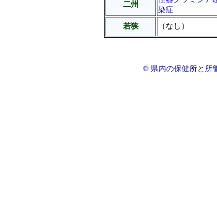
二州
染症
若狭
（なし）
県内の保健所と所